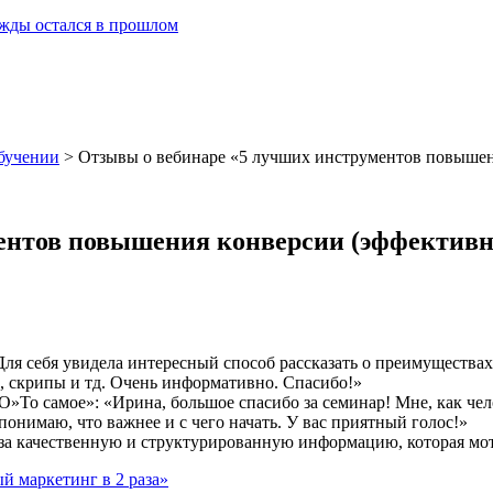
ежды остался в прошлом
бучении
>
Отзывы о вебинаре «5 лучших инструментов повышени
ентов повышения конверсии (эффективно
«Для себя увидела интересный способ рассказать о преимущества
, скрипы и тд. Очень информативно. Спасибо!»
То самое»: «Ирина, большое спасибо за семинар! Мне, как челов
онимаю, что важнее и с чего начать. У вас приятный голос!»
а качественную и структурированную информацию, которая мо
й маркетинг в 2 раза»