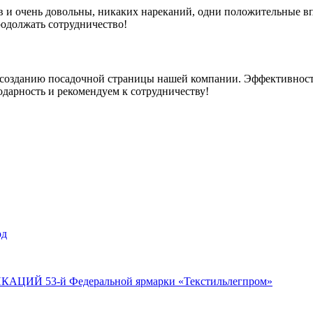
 и очень довольны, никаких нареканий, одни положительные впеч
одолжать сотрудничество!
 созданию посадочной страницы нашей компании. Эффективность
дарность и рекомендуем к сотрудничеству!
од
Й 53-й Федеральной ярмарки «Текстильлегпром»