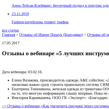
Анна Лебсак-Клейманс: Беспечный подход к покупке од
23.11.2019
Fashion-ритейлеры теряют трафик
все статьи
Главная
>
Отзывы об Ирине Пищук (Бородавко)
>
Отзывы об о
17.05.2017
Отзывы о вебинаре «5 лучших инструм
Дата вебинара: 03.02.16.
Елена Валькова, производитель одежды A&E collection: 
насколько важно сразу строить правильную систему CRM
Екатерина Тонюшкина, женская одежда из трикотажа ООО»
на то, что многую информацию слышу впервые. Пока не п
Виктория Карамышева, ООО ГК «Эксперт»: «Благодарю з
<< Отзывы о вебинаре «Как увеличить продажи через системны